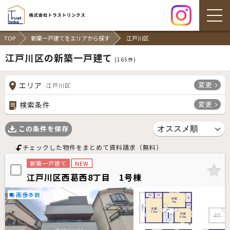
TOP
新築一戸建てをエリアから探す
江戸川区
江戸川区の新築一戸建て
(
165
件)
変更
エリア
江戸川区
変更
検索条件
この条件を保存
チェックした物件をまとめて資料請求（無料）
新築一戸建て
NEW
江戸川区西葛西8丁目 1号棟
画像多数