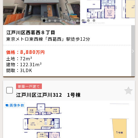
江戸川区西葛西８丁目
東京メトロ東西線「西葛西」駅徒歩
12
分
8,880
価格：
万円
土地：72m²
建物：122.31m²
間取：3LDK
新築一戸建て
江戸川区江戸川312 1号棟
画像多数