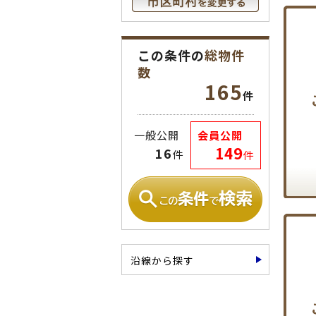
この条件の
総物件
数
165
件
一般公開
会員公開
149
16
件
件
沿線から探す