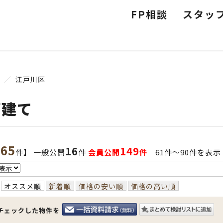
FP相談
スタッ
江戸川区
戸建て
165
16
149
件】 一般公開
件
会員公開
件
61件〜90件を表示
オススメ順
新着順
価格の安い順
価格の高い順
チェックした物件を