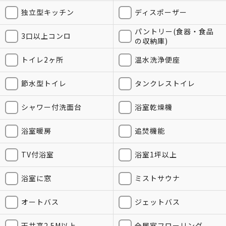
独立型キッチン
ディスポーザー
パントリー(食器・食品
3口以上コンロ
の収納庫)
トイレ2ヶ所
温水洗浄便座
節水型トイレ
タンクレストイレ
シャワー付洗面台
浴室乾燥機
浴室暖房
追焚機能
TV付浴室
浴室1坪以上
浴室に窓
ミストサウナ
オートバス
ジェットバス
天井高2.5M以上
全居室フローリング