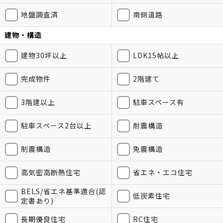
地盤調査済
南側道路
建物・構造
建物30坪以上
LDK15帖以上
完成物件
2階建て
3階建以上
駐車スペース有
駐車スペース2台以上
耐震構造
制震構造
免震構造
高気密高断熱住宅
省エネ・エコ住宅
BELS/省エネ基準適合(認
低炭素住宅
定書あり)
長期優良住宅
RC住宅