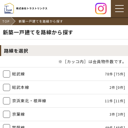
TOP
新築一戸建てを路線から探す
新築一戸建てを路線から探す
路線を選択
※［カッコ内］は会員物件数です。
総武線
78件
[75件]
総武本線
2件
[0件]
京浜東北・根岸線
11件
[11件]
京葉線
3件
[3件]
常磐線
49件
[48件]