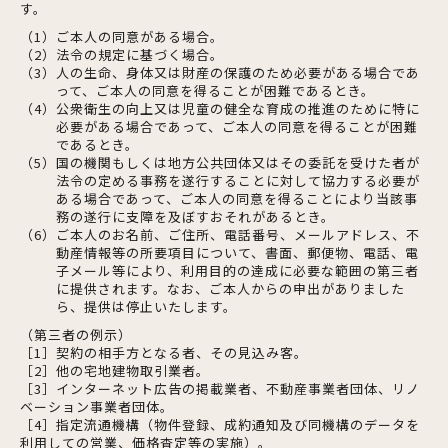
す。
（1）ご本人の同意がある場合。
（2）法令の規定に基づく場合。
（3）人の生命、身体又は財産の保護のため必要がある場合であ
って、ご本人の同意を得ることが困難であるとき。
（4）公衆衛生の向上又は児童の健全な育成の推進のために特に
必要がある場合であって、ご本人の同意を得ることが困難
であるとき。
（5）国の機関もしくは地方公共団体又はその委託を受けた者が
法令の定める事務を遂行することに対して協力する必要が
ある場合であって、ご本人の同意を得ることにより当該事
務の遂行に支障を及ぼすおそれがあるとき。
（6）ご本人のお名前、ご住所、電話番号、メールアドレス、不
動産情報等の所要項目について、書面、郵便物、電話、電
子メール等により、利用目的の達成に必要な範囲の第三者
に提供されます。なお、ご本人からの申出がありました
ら、提供は停止いたします。
（第三者の例示）
［1］契約の相手方となる者、その見込み客。
［2］他の宅地建物取引業者。
［3］インターネット広告の掲載業者、不動産事業者団体、リノ
ベーション事業者団体。
［4］指定流通機構（物件登録、成約通知及び同機構のデータを
利用しての営業、価格査定等の実施）。