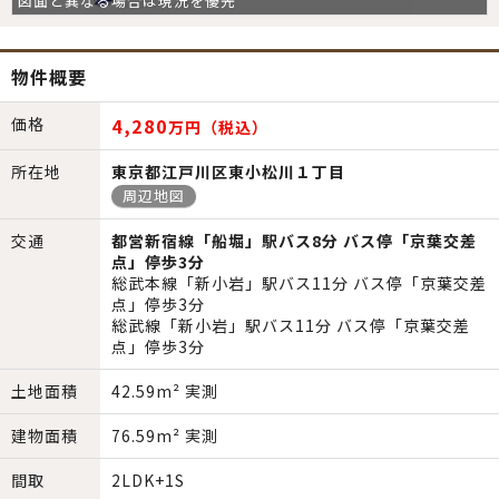
図面と異なる場合は現況を優先
物件概要
価格
4,280
万円（税込）
所在地
東京都江戸川区東小松川１丁目
周辺地図
交通
都営新宿線「船堀」駅バス8分 バス停「京葉交差
点」停歩3分
総武本線「新小岩」駅バス11分 バス停「京葉交差
点」停歩3分
総武線「新小岩」駅バス11分 バス停「京葉交差
点」停歩3分
土地面積
42.59m² 実測
建物面積
76.59m² 実測
間取
2LDK+1S