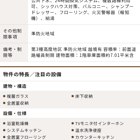
公共下水、24時間換気システム、複数路線利用
可、シックハウス対策、バルコニー、シャンプー
ドレッサー、フローリング、火災警報器（報知
機）、給湯
その他制
準防火地域
限事項
備考・制
第3種高度地区 準防火地域 越境有 容積率：前面道
限等
路幅員制限 建物面積：1階車庫面積約7.01平米含
物件の特長／注目の設備
建物・構造
複層ガラス
床下収納
全居室収納
設備・仕様
浴室乾燥機
TVモニタ付インターホン
システムキッチン
温水洗浄便座
全居室フローリング
カウンターキッチン