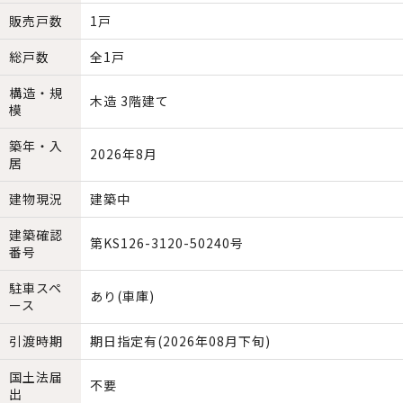
販売戸数
1戸
総戸数
全1戸
構造・規
木造 3階建て
模
築年・入
2026年8月
居
建物現況
建築中
建築確認
第KS126-3120-50240号
番号
駐車スペ
あり(車庫)
ース
引渡時期
期日指定有(2026年08月下旬)
国土法届
不要
出