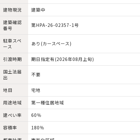
建物現況
建築中
建築確認
第HPA-26-02357-1号
番号
駐車スペ
あり(カースペース)
ース
引渡時期
期日指定有(2026年08月上旬)
国土法届
不要
出
地目
宅地
用途地域
第一種住居地域
建ぺい率
60％
容積率
180％