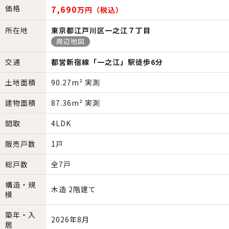
価格
7,690
万円（税込）
所在地
東京都江戸川区一之江７丁目
周辺地図
交通
都営新宿線「一之江」駅徒歩6分
土地面積
90.27m² 実測
建物面積
87.36m² 実測
間取
4LDK
販売戸数
1戸
総戸数
全7戸
構造・規
木造 2階建て
模
築年・入
2026年8月
居