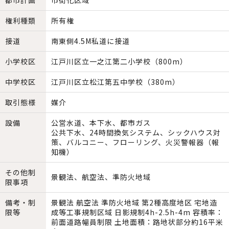
都市計画
市街化区域
権利種類
所有権
接道
南東側4.5M私道に接道
小学校区
江戸川区立一之江第二小学校（800m）
中学校区
江戸川区立松江第五中学校（380m）
取引態様
媒介
設備
公営水道、本下水、都市ガス
公共下水、24時間換気システム、シックハウス対
策、バルコニー、フローリング、火災警報器（報
知機）
その他制
景観法、航空法、準防火地域
限事項
備考・制
景観法 航空法 準防火地域 第2種高度地区 宅地造
限等
成等工事規制区域 日影規制4h-2.5h-4m 容積率：
前面道路幅員制限 土地面積：路地状部分約16平米