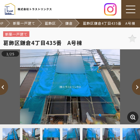
OP
新築一戸建て
葛飾区
鎌倉
葛飾区鎌倉4丁目435番 A号棟
新築一戸建て
葛飾区鎌倉4丁目435番 A号棟
1/25