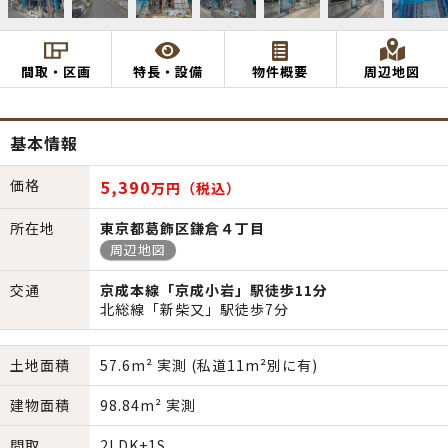
間取・区画
特長・設備
物件概要
周辺地図
基本情報
価格
5,390
万円（税込）
所在地
東京都葛飾区鎌倉４丁目
周辺地図
交通
京成本線「京成小岩」駅徒歩11分
北総線「新柴又」駅徒歩7分
土地面積
57.6m² 実測 (私道11m²別に有)
建物面積
98.84m² 実測
間取
2LDK+1S