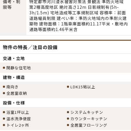
備考・制
特定都市河川浸水被害対策法 景観法 準防火地域
限等
第2種高度地区 絶対高さ12m 日影規制有(5h-
3h/1.5m) 宅地造成等工事規制区域 容積率：前面
道路幅員制限 建ぺい率：準防火地域内の準耐火建
築物 建物面積：1階車庫面積約11.17平米・敷地内
通路等面積約1.46平米含
物件の特長／注目の設備
交通・立地
閑静な住宅地
建物・構造
南向き
LDK15帖以上
全居室収納
設備・仕様
浴室1坪以上
システムキッチン
温水洗浄便座
カウンターキッチン
トイレ2ヶ所
全居室フローリング