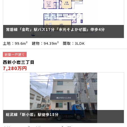
常磐線「金町」駅バス17分「水元そよかぜ園」停歩4分
土地：99.6m² 建物：94.39m² 間取：3LDK
新築一戸建て
西新小岩三丁目
7,280万円
総武線「新小岩」駅徒歩18分