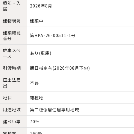
築年・入
2026年8月
居
建物現況
建築中
建築確認
第HPA-26-00511-1号
番号
駐車スペ
あり(車庫)
ース
引渡時期
期日指定有(2026年08月下旬)
国土法届
不要
出
地目
雑種地
用途地域
第二種低層住居専用地域
建ぺい率
70％
容積率
160％