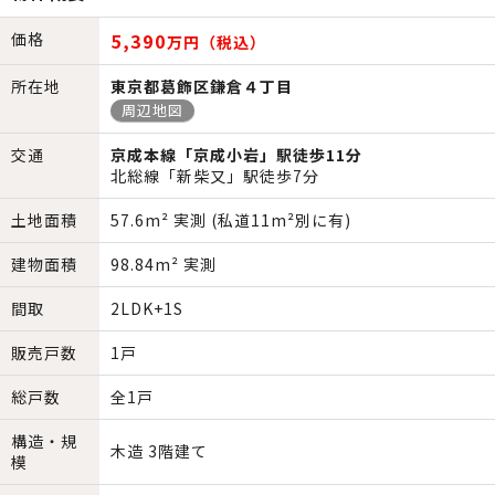
価格
5,390
万円（税込）
所在地
東京都葛飾区鎌倉４丁目
周辺地図
交通
京成本線「京成小岩」駅徒歩11分
北総線「新柴又」駅徒歩7分
土地面積
57.6m² 実測 (私道11m²別に有)
建物面積
98.84m² 実測
間取
2LDK+1S
販売戸数
1戸
総戸数
全1戸
構造・規
木造 3階建て
模