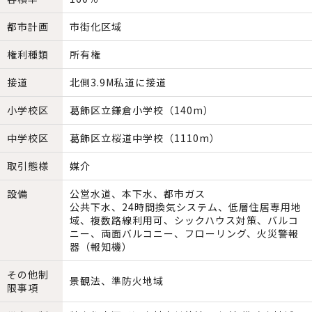
都市計画
市街化区域
権利種類
所有権
接道
北側3.9M私道に接道
小学校区
葛飾区立鎌倉小学校（140m）
中学校区
葛飾区立桜道中学校（1110m）
取引態様
媒介
設備
公営水道、本下水、都市ガス
公共下水、24時間換気システム、低層住居専用地
域、複数路線利用可、シックハウス対策、バルコ
ニー、両面バルコニー、フローリング、火災警報
器（報知機）
その他制
景観法、準防火地域
限事項