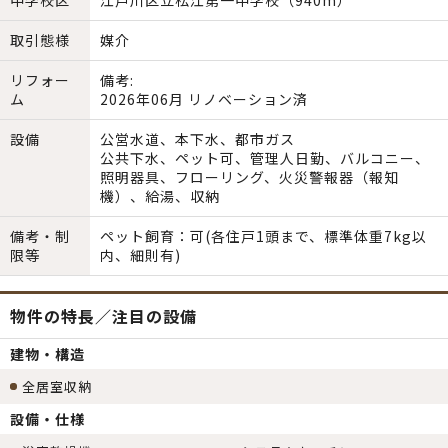
中学校区
江戸川区立松江第一中学校（940m）
取引態様
媒介
リフォー
備考:
ム
2026年06月 リノベーション済
設備
公営水道、本下水、都市ガス
公共下水、ペット可、管理人日勤、バルコニー、
照明器具、フローリング、火災警報器（報知
機）、給湯、収納
備考・制
ペット飼育：可(各住戸1頭まで、標準体重7kg以
限等
内、細則有)
物件の特長／注目の設備
建物・構造
全居室収納
設備・仕様