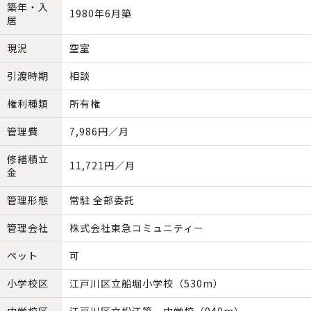
築年・入
1980年6月築
居
現況
空室
引渡時期
相談
権利種類
所有権
管理費
7,986円／月
修繕積立
11,721円／月
金
管理形態
常駐 全部委託
管理会社
株式会社東急コミュニティー
ペット
可
小学校区
江戸川区立船堀小学校（530m）