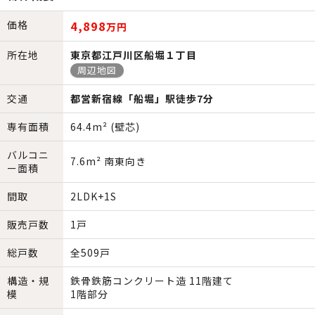
価格
4,898
万円
所在地
東京都江戸川区船堀１丁目
周辺地図
交通
都営新宿線「船堀」駅徒歩7分
専有面積
64.4m² (壁芯)
バルコニ
7.6m² 南東向き
ー面積
間取
2LDK+1S
販売戸数
1戸
総戸数
全509戸
構造・規
鉄骨鉄筋コンクリート造 11階建て
模
1階部分