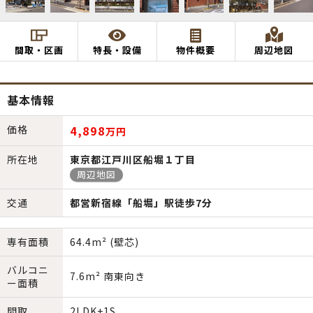
間取・区画
特長・設備
物件概要
周辺地図
基本情報
価格
4,898
万円
所在地
東京都江戸川区船堀１丁目
周辺地図
交通
都営新宿線「船堀」駅徒歩7分
専有面積
64.4m² (壁芯)
バルコニ
7.6m² 南東向き
ー面積
間取
2LDK+1S