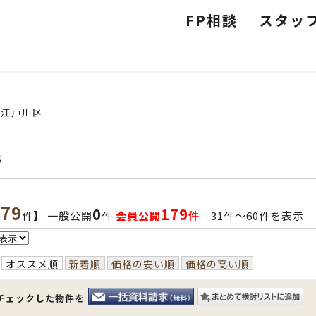
FP相談
スタッ
江戸川区
宅
179
0
179
件】 一般公開
件
会員公開
件
31件〜60件を表示
オススメ順
新着順
価格の安い順
価格の高い順
チェックした物件を