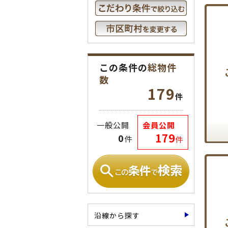
この条件の
総物件
数
179
件
一般公開
会員公開
179
0
件
件
沿線から探す